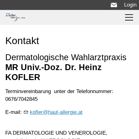
Login
Infos
Kontakt
Über uns
Dermatologische Wahlarztpraxis
Ordination
MR Univ.-Doz. Dr. Heinz
KOFLER
Haut
Terminvereinbarung unter der Telefonnummer:
Fortbildungen
0676/7042845
Blog
E-mail:
k
fl
r
h
t-
ll
rg
t
Kontakt
FA DERMATOLOGIE UND VENEROLOGIE,