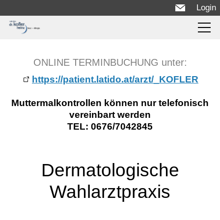
Login
Infos
ONLINE TERMINBUCHUNG unter:
Über uns
https://patient.latido.at/arzt/_KOFLER
Ordination
Muttermalkontrollen können nur telefonisch
vereinbart werden
Haut
TEL: 0676/7042845
Fortbildungen
Dermatologische
Blog
Wahlarztpraxis
Kontakt